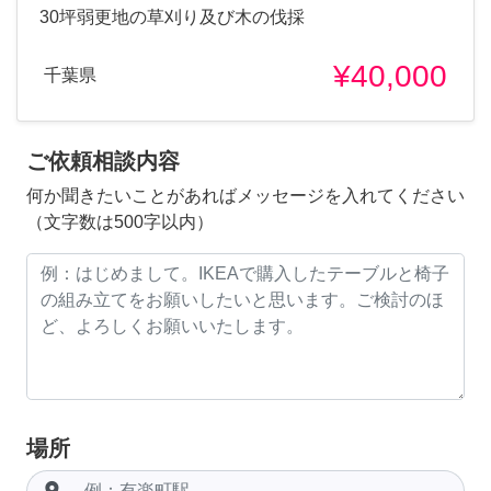
30坪弱更地の草刈り及び木の伐採
¥40,000
千葉県
ご依頼相談内容
何か聞きたいことがあればメッセージを入れてください
（文字数は500字以内）
場所
room