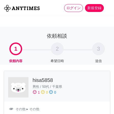
more_horiz
全て
修理・組立
家事
ログイン
新規登録
依頼相談
1
2
3
依頼内容
希望日時
送信
hisa5858
男性
/
50代
/
千葉県
sentiment_satisfied
sentiment_neutral
sentiment_dissatisfied
1
0
0
attachment
その他
▸ その他