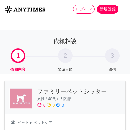
more_horiz
全て
修理・組立
家事
ログイン
新規登録
依頼相談
1
2
3
依頼内容
希望日時
送信
ファミリーペットシッター
女性
/
40代
/
大阪府
sentiment_satisfied
sentiment_neutral
sentiment_dissatisfied
0
0
0
pets
ペット
▸ ペットケア