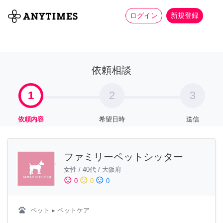
more_horiz
全て
修理・組立
家事
ログイン
新規登録
依頼相談
1
2
3
依頼内容
希望日時
送信
ファミリーペットシッター
女性
/
40代
/
大阪府
sentiment_satisfied
sentiment_neutral
sentiment_dissatisfied
0
0
0
pets
ペット
▸ ペットケア