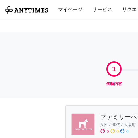
全て
修理・組立
家事
引っ越し
マイページ
サービス
リクエ
1
依頼内容
ファミリーペ
女性
/
40代
/
大阪府
sentiment_satisfied
sentiment_neutral
sentiment_dissatisfied
0
0
0