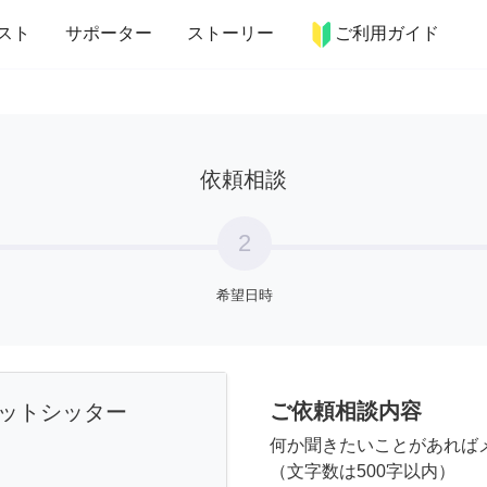
more_horiz
インテリア
趣味・習い事
ペット
料理
スト
サポーター
ストーリー
ご利用ガイド
依頼相談
2
希望日時
ご依頼相談内容
ットシッター
何か聞きたいことがあれば
（文字数は500字以内）