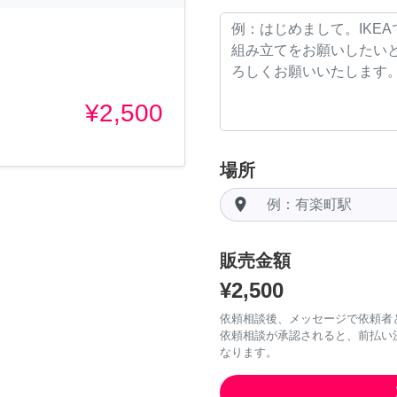
¥2,500
場所
room
販売金額
¥2,500
依頼相談後、メッセージで依頼者
依頼相談が承認されると、前払い
なります。