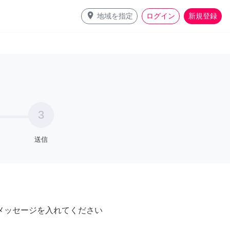
place
地域を指定
ログイン
新規登録
3
送信
メッセージを入れてください