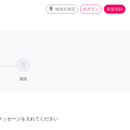
place
地域を指定
ログイン
新規登録
3
送信
メッセージを入れてください