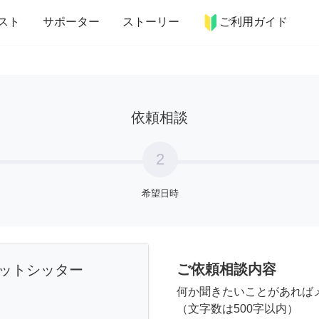
more_horiz
インテリア
趣味・習い事
ペット
料理
スト
サポーター
ストーリー
ご利用ガイド
依頼相談
2
希望日時
ご依頼相談内容
ットシッター
何か聞きたいことがあれば
（文字数は500字以内）