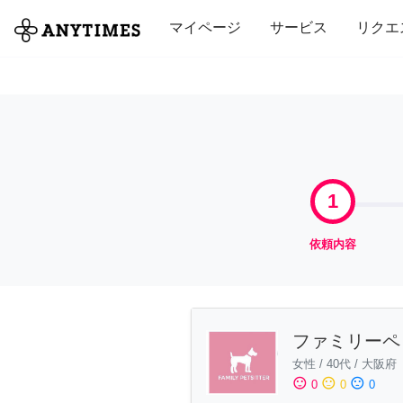
全て
修理・組立
家事
引っ越し
マイページ
サービス
リクエ
1
依頼内容
ファミリーペ
女性
/
40代
/
大阪府
sentiment_satisfied
sentiment_neutral
sentiment_dissatisfied
0
0
0