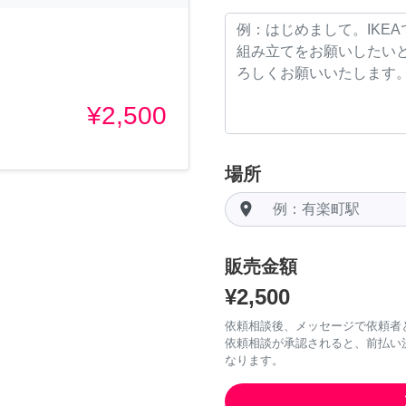
¥2,500
場所
room
販売金額
¥2,500
依頼相談後、メッセージで依頼者
依頼相談が承認されると、前払い
なります。