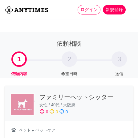
more_horiz
全て
修理・組立
家事
ログイン
新規登録
依頼相談
1
2
3
依頼内容
希望日時
送信
ファミリーペットシッター
女性
/
40代
/
大阪府
sentiment_satisfied
sentiment_neutral
sentiment_dissatisfied
0
0
0
pets
ペット
▸ ペットケア