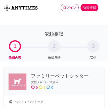
more_horiz
全て
修理・組立
家事
ログイン
新規登録
依頼相談
1
2
3
依頼内容
希望日時
送信
ファミリーペットシッター
女性
/
40代
/
大阪府
sentiment_satisfied
sentiment_neutral
sentiment_dissatisfied
0
0
0
pets
ペット
▸ ペットケア