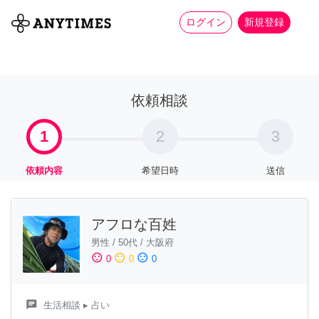
more_horiz
全て
修理・組立
家事
ログイン
新規登録
依頼相談
1
2
3
依頼内容
希望日時
送信
アフロな百姓
男性
/
50代
/
大阪府
sentiment_satisfied
sentiment_neutral
sentiment_dissatisfied
0
0
0
chat
生活相談
▸ 占い