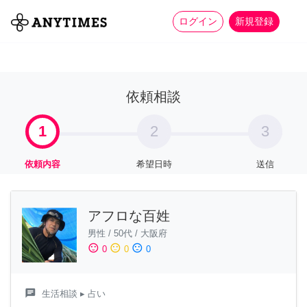
more_horiz
全て
修理・組立
家事
ログイン
新規登録
依頼相談
1
2
3
依頼内容
希望日時
送信
アフロな百姓
男性
/
50代
/
大阪府
sentiment_satisfied
sentiment_neutral
sentiment_dissatisfied
0
0
0
chat
生活相談
▸ 占い