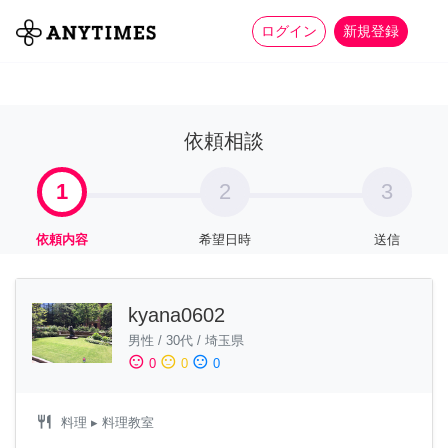
more_horiz
全て
修理・組立
家事
ログイン
新規登録
依頼相談
1
2
3
依頼内容
希望日時
送信
kyana0602
男性
/
30代
/
埼玉県
sentiment_satisfied
sentiment_neutral
sentiment_dissatisfied
0
0
0
restaurant
料理
▸ 料理教室