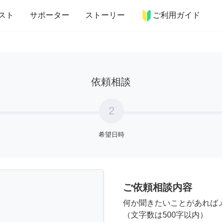
more_horiz
インテリア
趣味・習い事
ペット
料理
スト
サポーター
ストーリー
ご利用ガイド
依頼相談
2
希望日時
ご依頼相談内容
何か聞きたいことがあれば
（文字数は500字以内）