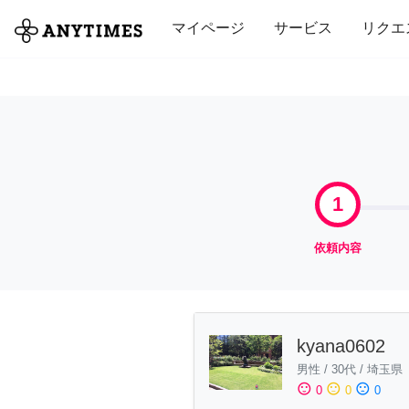
全て
修理・組立
家事
引っ越し
マイページ
サービス
リクエ
1
依頼内容
kyana0602
男性
/
30代
/
埼玉県
sentiment_satisfied
sentiment_neutral
sentiment_dissatisfied
0
0
0