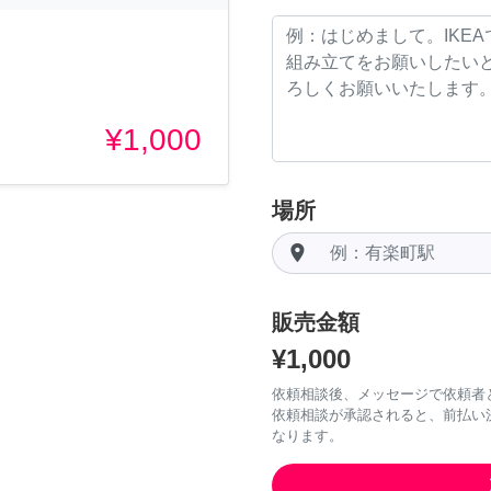
¥1,000
場所
room
販売金額
¥1,000
依頼相談後、メッセージで依頼者
依頼相談が承認されると、前払い
なります。