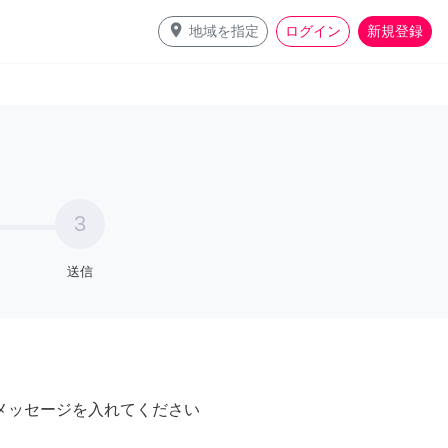
place
地域を指定
ログイン
新規登録
3
送信
メッセージを入れてください