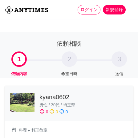
more_horiz
全て
修理・組立
家事
ログイン
新規登録
依頼相談
1
2
3
依頼内容
希望日時
送信
kyana0602
男性
/
30代
/
埼玉県
sentiment_satisfied
sentiment_neutral
sentiment_dissatisfied
0
0
0
restaurant
料理
▸ 料理教室