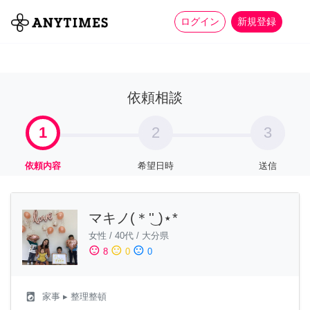
more_horiz
全て
修理・組立
家事
ログイン
新規登録
依頼相談
1
2
3
依頼内容
希望日時
送信
マキノ(＊'͜' )⋆*
女性
/
40代
/
大分県
sentiment_satisfied
sentiment_neutral
sentiment_dissatisfied
8
0
0
local_laundry_service
家事
▸ 整理整頓