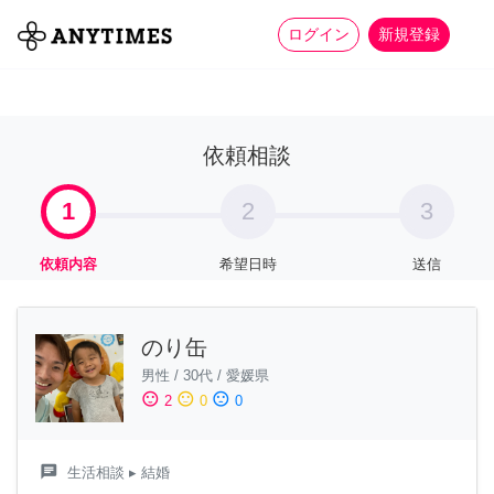
more_horiz
全て
修理・組立
家事
ログイン
新規登録
依頼相談
1
2
3
依頼内容
希望日時
送信
のり缶
男性
/
30代
/
愛媛県
sentiment_satisfied
sentiment_neutral
sentiment_dissatisfied
2
0
0
chat
生活相談
▸ 結婚