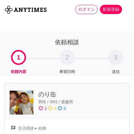
more_horiz
全て
修理・組立
家事
ログイン
新規登録
依頼相談
1
2
3
依頼内容
希望日時
送信
のり缶
男性
/
30代
/
愛媛県
sentiment_satisfied
sentiment_neutral
sentiment_dissatisfied
2
0
0
chat
生活相談
▸ 結婚