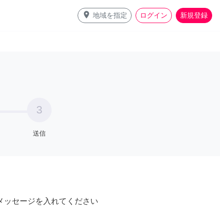
place
地域を指定
ログイン
新規登録
3
送信
メッセージを入れてください