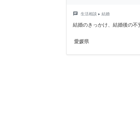
chat
生活相談
▸ 結婚
結婚のきっかけ、結婚後の不
愛媛県