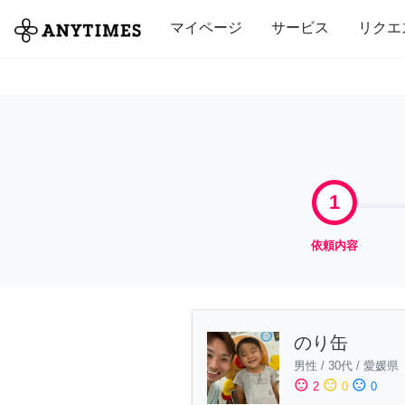
全て
修理・組立
家事
引っ越し
マイページ
サービス
リクエ
1
依頼内容
のり缶
男性
/
30代
/
愛媛県
sentiment_satisfied
sentiment_neutral
sentiment_dissatisfied
2
0
0