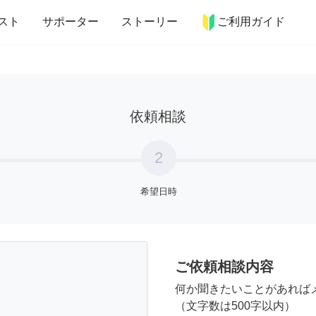
more_horiz
インテリア
趣味・習い事
ペット
料理
スト
サポーター
ストーリー
ご利用ガイド
依頼相談
2
希望日時
ご依頼相談内容
何か聞きたいことがあれば
（文字数は500字以内）