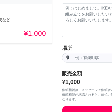
安など
¥1,000
場所
room
販売金額
¥1,000
依頼相談後、メッセージで依頼者
依頼相談が承認されると、前払い
なります。