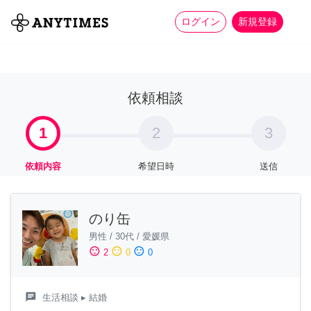
more_horiz
全て
修理・組立
家事
ログイン
新規登録
依頼相談
1
2
3
依頼内容
希望日時
送信
のり缶
男性
/
30代
/
愛媛県
sentiment_satisfied
sentiment_neutral
sentiment_dissatisfied
2
0
0
chat
生活相談
▸ 結婚