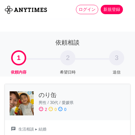
more_horiz
全て
修理・組立
家事
ログイン
新規登録
依頼相談
1
2
3
依頼内容
希望日時
送信
のり缶
男性
/
30代
/
愛媛県
sentiment_satisfied
sentiment_neutral
sentiment_dissatisfied
2
0
0
chat
生活相談
▸ 結婚