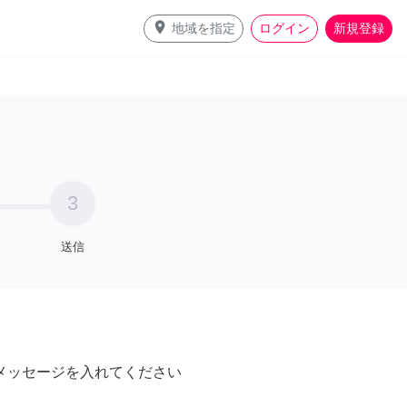
place
地域を指定
ログイン
新規登録
3
送信
メッセージを入れてください