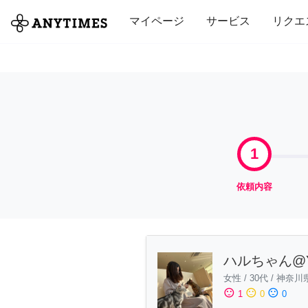
全て
修理・組立
家事
引っ越し
マイページ
サービス
リクエ
1
依頼内容
ハルちゃん@
女性
/
30代
/
神奈川
sentiment_satisfied
sentiment_neutral
sentiment_dissatisfied
1
0
0