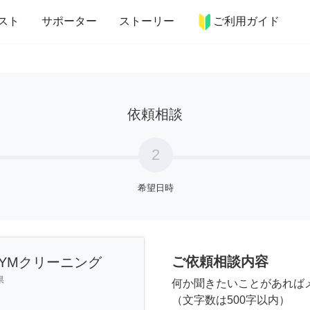
more_horiz
インテリア
趣味・習い事
ペット
料理
スト
サポーター
ストーリー
ご利用ガイド
依頼相談
2
希望日時
ご依頼相談内容
YMクリーニング
県
何か聞きたいことがあれば
（文字数は500字以内）