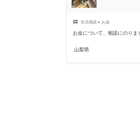
chat
生活相談
▸ お金
お金について、相談にのりま
山梨県