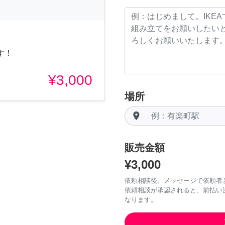
す！
¥3,000
場所
room
販売金額
¥3,000
依頼相談後、メッセージで依頼者
依頼相談が承認されると、前払い
なります。