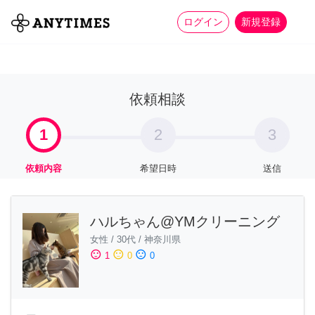
more_horiz
全て
修理・組立
家事
ログイン
新規登録
依頼相談
1
2
3
依頼内容
希望日時
送信
ハルちゃん@YMクリーニング
女性
/
30代
/
神奈川県
sentiment_satisfied
sentiment_neutral
sentiment_dissatisfied
1
0
0