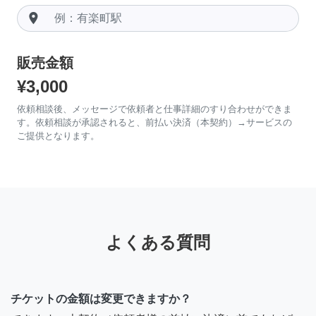
room
販売金額
¥3,000
依頼相談後、メッセージで依頼者と仕事詳細のすり合わせができま
す。依頼相談が承認されると、前払い決済（本契約）→サービスの
ご提供となります。
よくある質問
チケットの金額は変更できますか？