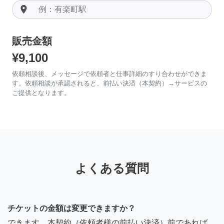
room
販売金額
¥9,100
依頼相談後、メッセージで依頼者と仕事詳細のすり合わせができま
す。依頼相談が承認されると、前払い決済（本契約）→サービスの
ご提供となります。
よくある質問
チケットの金額は変更できますか？
できます。本契約（依頼者様の前払い決済）前であれば、