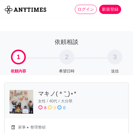
more_horiz
全て
修理・組立
家事
ログイン
新規登録
依頼相談
1
2
3
依頼内容
希望日時
送信
マキノ(＊'͜' )⋆*
女性
/
40代
/
大分県
sentiment_satisfied
sentiment_neutral
sentiment_dissatisfied
8
0
0
local_laundry_service
家事
▸ 整理整頓