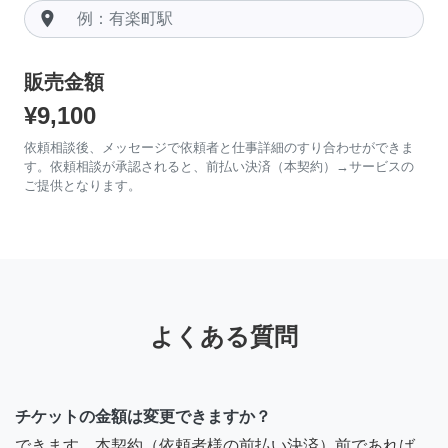
room
販売金額
¥9,100
依頼相談後、メッセージで依頼者と仕事詳細のすり合わせができま
す。依頼相談が承認されると、前払い決済（本契約）→サービスの
ご提供となります。
よくある質問
チケットの金額は変更できますか？
できます。本契約（依頼者様の前払い決済）前であれば、