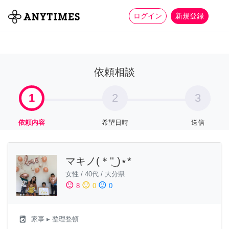
more_horiz
全て
修理・組立
家事
ログイン
新規登録
依頼相談
1
2
3
依頼内容
希望日時
送信
マキノ(＊'͜' )⋆*
女性
/
40代
/
大分県
sentiment_satisfied
sentiment_neutral
sentiment_dissatisfied
8
0
0
local_laundry_service
家事
▸ 整理整頓