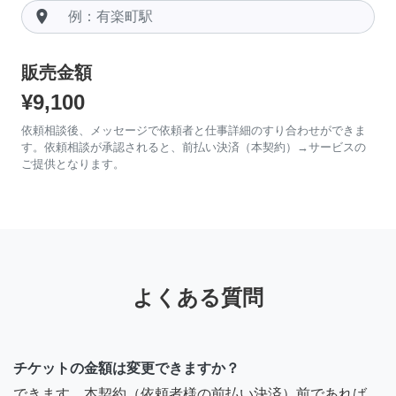
room
販売金額
¥9,100
依頼相談後、メッセージで依頼者と仕事詳細のすり合わせができま
す。依頼相談が承認されると、前払い決済（本契約）→サービスの
ご提供となります。
よくある質問
チケットの金額は変更できますか？
できます。本契約（依頼者様の前払い決済）前であれば、