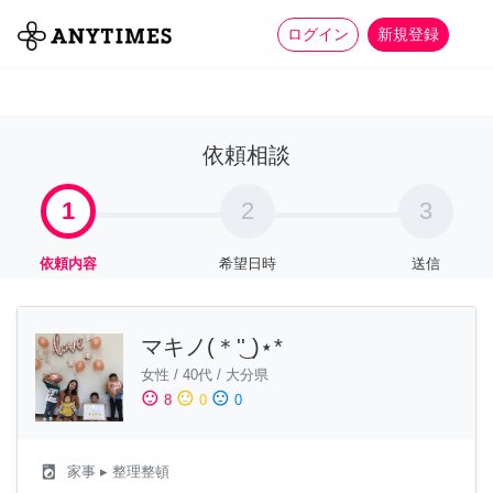
more_horiz
全て
修理・組立
家事
ログイン
新規登録
依頼相談
1
2
3
依頼内容
希望日時
送信
マキノ(＊'͜' )⋆*
女性
/
40代
/
大分県
sentiment_satisfied
sentiment_neutral
sentiment_dissatisfied
8
0
0
local_laundry_service
家事
▸ 整理整頓