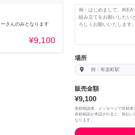
ターさんのみとなります
¥9,100
場所
room
販売金額
¥9,100
依頼相談後、メッセージで依頼者
依頼相談が承認されると、前払い
なります。