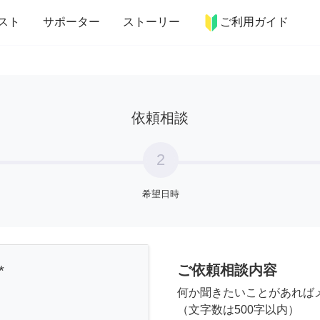
more_horiz
インテリア
趣味・習い事
ペット
料理
スト
サポーター
ストーリー
ご利用ガイド
依頼相談
2
希望日時
ご依頼相談内容
*
何か聞きたいことがあれば
（文字数は500字以内）