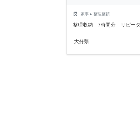
local_laundry_service
家事
▸ 整理整頓
整理収納 7時間分 リピー
大分県