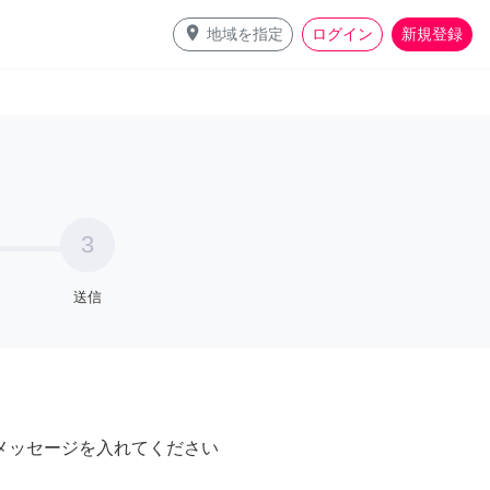
place
地域を指定
ログイン
新規登録
3
送信
メッセージを入れてください