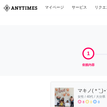
全て
修理・組立
家事
引っ越し
マイページ
サービス
リクエ
1
依頼内容
マキノ(＊'͜' )⋆
女性
/
40代
/
大分県
sentiment_satisfied
sentiment_neutral
sentiment_dissatisfied
8
0
0