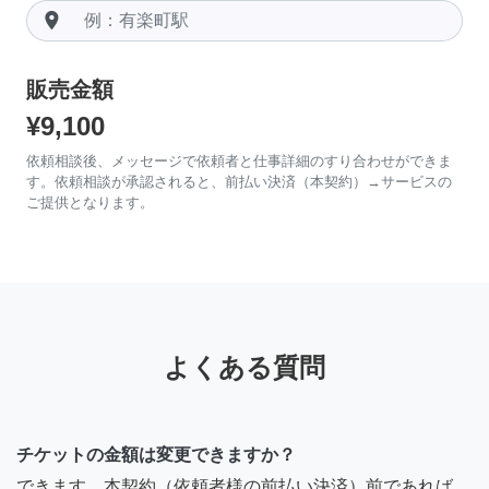
room
販売金額
¥9,100
依頼相談後、メッセージで依頼者と仕事詳細のすり合わせができま
す。依頼相談が承認されると、前払い決済（本契約）→サービスの
ご提供となります。
よくある質問
チケットの金額は変更できますか？
できます。本契約（依頼者様の前払い決済）前であれば、