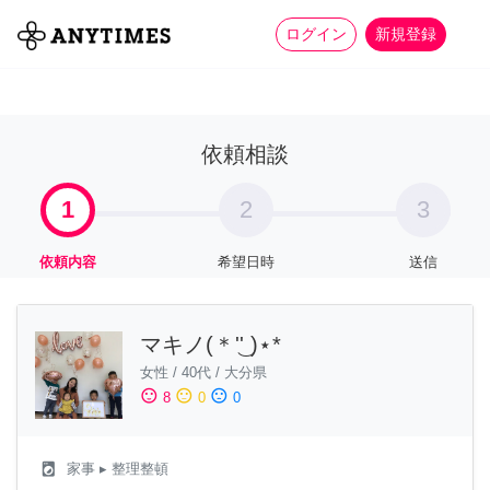
more_horiz
全て
修理・組立
家事
ログイン
新規登録
依頼相談
1
2
3
依頼内容
希望日時
送信
マキノ(＊'͜' )⋆*
女性
/
40代
/
大分県
sentiment_satisfied
sentiment_neutral
sentiment_dissatisfied
8
0
0
local_laundry_service
家事
▸ 整理整頓