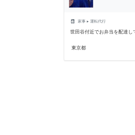
local_laundry_service
家事
▸ 運転代行
世田谷付近でお弁当を配達し
東京都