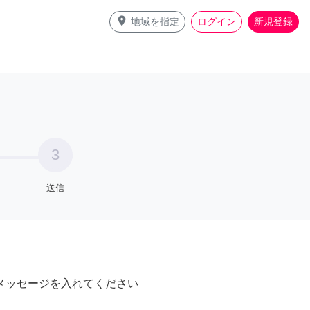
place
地域を指定
ログイン
新規登録
3
送信
メッセージを入れてください