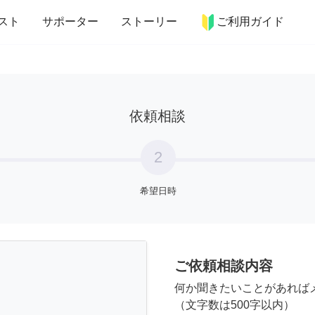
more_horiz
インテリア
趣味・習い事
ペット
料理
スト
サポーター
ストーリー
ご利用ガイド
依頼相談
2
希望日時
ご依頼相談内容
何か聞きたいことがあれば
（文字数は500字以内）