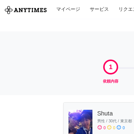
全て
修理・組立
家事
引っ越し
マイページ
サービス
リクエ
1
依頼内容
Shuta
男性
/
30代
/
東京都
sentiment_satisfied
sentiment_neutral
sentiment_dissatisfied
0
0
0