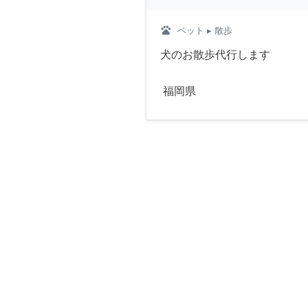
pets
ペット
▸ 散歩
犬のお散歩代行します
福岡県