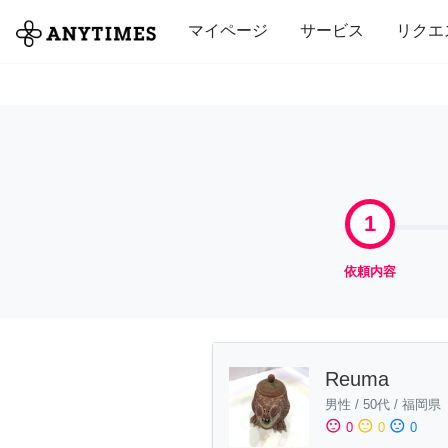
全て
修理・組立
家事
引っ越し
マイページ
サービス
リクエ
1
依頼内容
Reuma
男性
/
50代
/
福岡県
sentiment_satisfied
sentiment_neutral
sentiment_dissatisfied
0
0
0