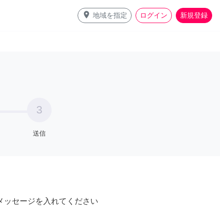
place
地域を指定
ログイン
新規登録
3
送信
メッセージを入れてください