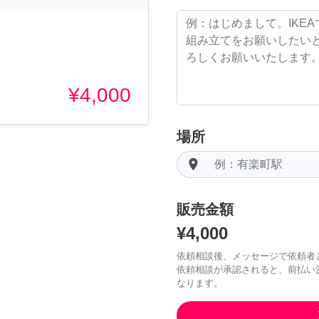
¥4,000
場所
room
販売金額
¥4,000
依頼相談後、メッセージで依頼者
依頼相談が承認されると、前払い
なります。