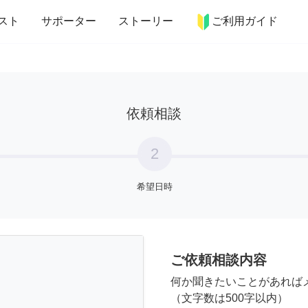
more_horiz
インテリア
趣味・習い事
ペット
料理
スト
サポーター
ストーリー
ご利用ガイド
依頼相談
2
希望日時
ご依頼相談内容
何か聞きたいことがあれば
（文字数は500字以内）