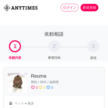
more_horiz
全て
修理・組立
家事
ログイン
新規登録
依頼相談
1
2
3
依頼内容
希望日時
送信
Reuma
男性
/
50代
/
福岡県
sentiment_satisfied
sentiment_neutral
sentiment_dissatisfied
0
0
0
pets
ペット
▸ 散歩