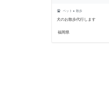
pets
ペット
▸ 散歩
犬のお散歩代行します
福岡県