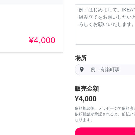
¥4,000
場所
room
販売金額
¥4,000
依頼相談後、メッセージで依頼者
依頼相談が承認されると、前払い
なります。