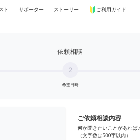
more_horiz
インテリア
趣味・習い事
ペット
料理
スト
サポーター
ストーリー
ご利用ガイド
依頼相談
2
希望日時
ご依頼相談内容
何か聞きたいことがあれば
（文字数は500字以内）