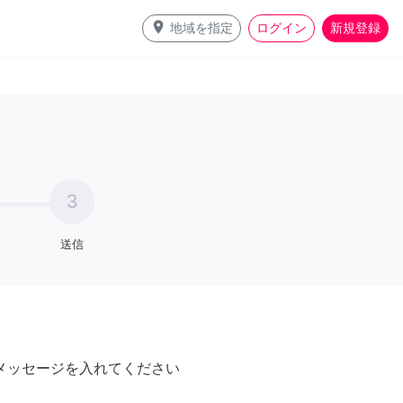
place
地域を指定
ログイン
新規登録
3
送信
メッセージを入れてください