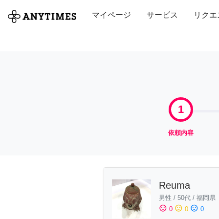
全て
修理・組立
家事
引っ越し
マイページ
サービス
リクエ
1
依頼内容
Reuma
男性
/
50代
/
福岡県
sentiment_satisfied
sentiment_neutral
sentiment_dissatisfied
0
0
0