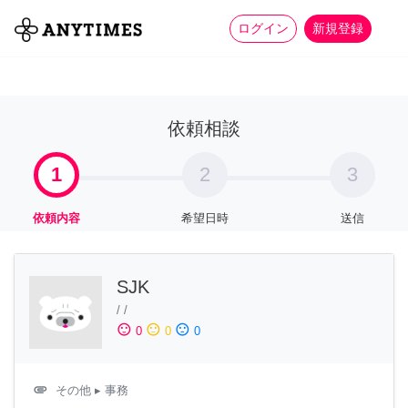
more_horiz
全て
修理・組立
家事
ログイン
新規登録
依頼相談
1
2
3
依頼内容
希望日時
送信
SJK
/
/
sentiment_satisfied
sentiment_neutral
sentiment_dissatisfied
0
0
0
attachment
その他
▸ 事務