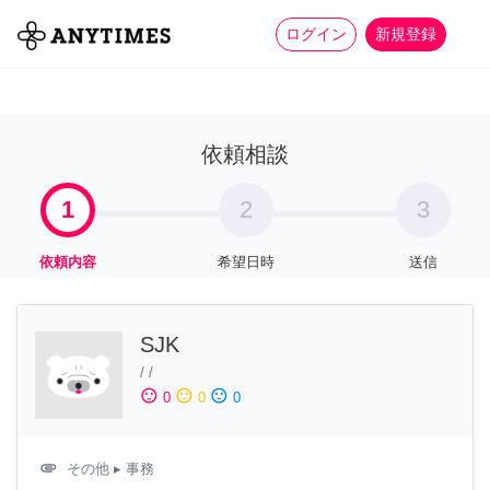
more_horiz
全て
修理・組立
家事
ログイン
新規登録
依頼相談
1
2
3
依頼内容
希望日時
送信
SJK
/
/
sentiment_satisfied
sentiment_neutral
sentiment_dissatisfied
0
0
0
attachment
その他
▸ 事務