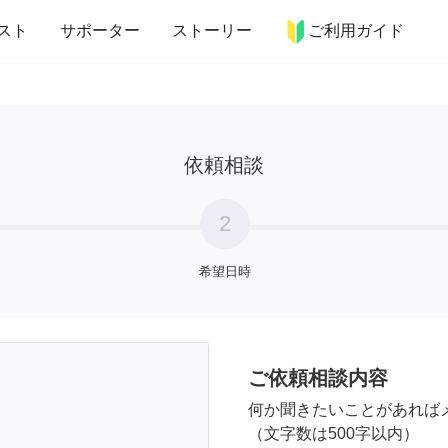
more_horiz
インテリア
趣味・習い事
ペット
料理
スト
サポーター
ストーリー
ご利用ガイド
依頼相談
2
希望日時
ご依頼相談内容
何か聞きたいことがあれば
（文字数は500字以内）