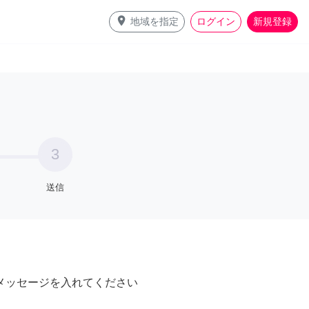
place
地域を指定
ログイン
新規登録
3
送信
メッセージを入れてください