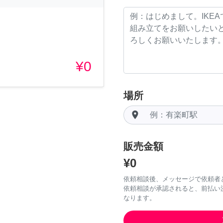
¥0
場所
room
販売金額
¥0
依頼相談後、メッセージで依頼者
依頼相談が承認されると、前払い
なります。