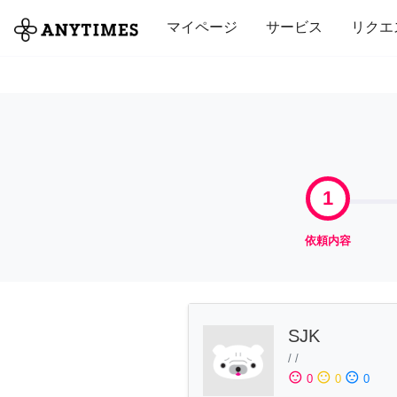
全て
修理・組立
家事
引っ越し
マイページ
サービス
リクエ
1
依頼内容
SJK
/
/
sentiment_satisfied
sentiment_neutral
sentiment_dissatisfied
0
0
0