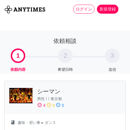
more_horiz
全て
修理・組立
家事
ログイン
新規登録
依頼相談
1
2
3
依頼内容
希望日時
送信
シーマン
男性
/
/
東京都
sentiment_satisfied
sentiment_neutral
sentiment_dissatisfied
4
0
0
class
趣味・習い事
▸ ダンス