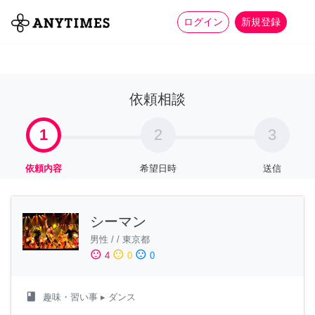
more_horiz
全て
修理・組立
家事
ログイン
新規登録
依頼相談
1
2
3
依頼内容
希望日時
送信
シーマン
男性
/
/
東京都
sentiment_satisfied
sentiment_neutral
sentiment_dissatisfied
4
0
0
class
趣味・習い事
▸ ダンス