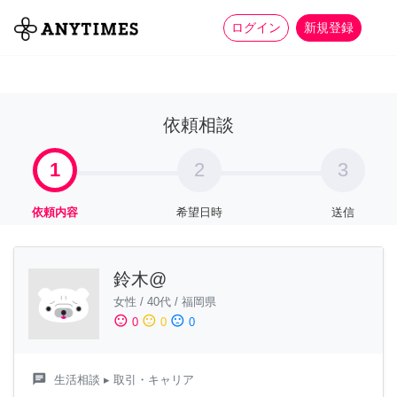
more_horiz
全て
修理・組立
家事
ログイン
新規登録
依頼相談
1
2
3
依頼内容
希望日時
送信
鈴木@
女性
/
40代
/
福岡県
sentiment_satisfied
sentiment_neutral
sentiment_dissatisfied
0
0
0
chat
生活相談
▸ 取引・キャリア