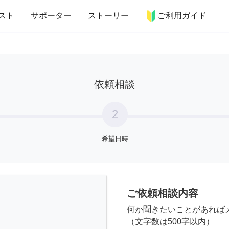
more_horiz
インテリア
趣味・習い事
ペット
料理
スト
サポーター
ストーリー
ご利用ガイド
依頼相談
2
希望日時
ご依頼相談内容
何か聞きたいことがあれば
（文字数は500字以内）