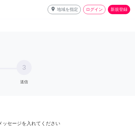
place
地域を指定
ログイン
新規登録
3
送信
メッセージを入れてください