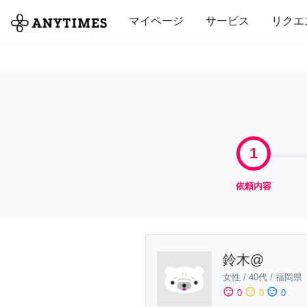
全て
修理・組立
家事
引っ越し
マイページ
サービス
リクエ
1
依頼内容
鈴木@
女性
/
40代
/
福岡県
sentiment_satisfied
sentiment_neutral
sentiment_dissatisfied
0
0
0