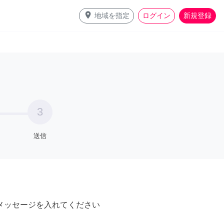
place
地域を指定
ログイン
新規登録
3
送信
メッセージを入れてください