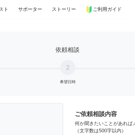
more_horiz
インテリア
趣味・習い事
ペット
料理
スト
サポーター
ストーリー
ご利用ガイド
依頼相談
2
希望日時
ご依頼相談内容
何か聞きたいことがあれば
（文字数は500字以内）