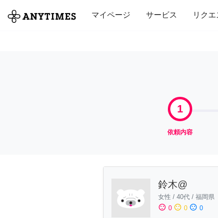
全て
修理・組立
家事
引っ越し
マイページ
サービス
リクエ
1
依頼内容
鈴木@
女性
/
40代
/
福岡県
sentiment_satisfied
sentiment_neutral
sentiment_dissatisfied
0
0
0