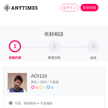
more_horiz
全て
修理・組立
家事
ログイン
新規登録
依頼相談
1
2
3
依頼内容
希望日時
送信
AOI116
男性
/
30代
/
千葉県
sentiment_satisfied
sentiment_neutral
sentiment_dissatisfied
0
0
0
camera_alt
写真・動画制作
▸ 写真撮影