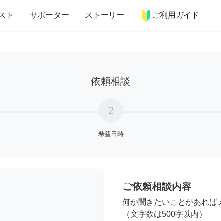
more_horiz
インテリア
趣味・習い事
ペット
料理
スト
サポーター
ストーリー
ご利用ガイド
依頼相談
2
希望日時
ご依頼相談内容
何か聞きたいことがあれば
（文字数は500字以内）