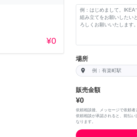
¥0
場所
room
販売金額
¥0
依頼相談後、メッセージで依頼者
依頼相談が承認されると、前払い
なります。