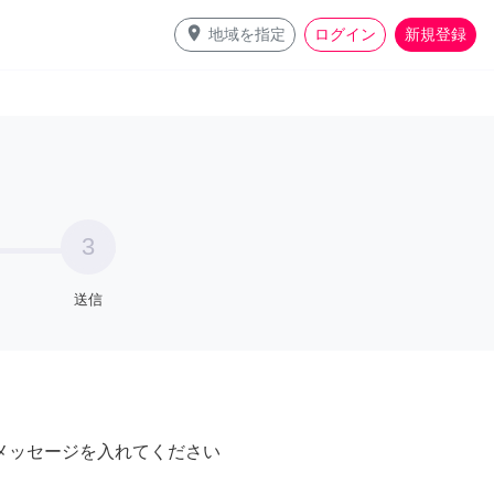
place
地域を指定
ログイン
新規登録
3
送信
メッセージを入れてください