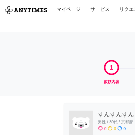
全て
修理・組立
家事
引っ越し
マイページ
サービス
リクエ
1
依頼内容
すんすんすん
男性
/
30代
/
京都府
sentiment_satisfied
sentiment_neutral
sentiment_dissatisfied
0
0
0