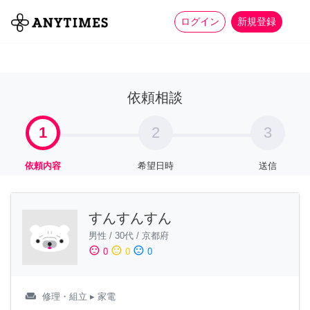
more_horiz
全て
修理・組立
家事
ログイン
新規登録
依頼相談
1
2
3
依頼内容
希望日時
送信
すんすんすん
男性
/
30代
/
京都府
sentiment_satisfied
sentiment_neutral
sentiment_dissatisfied
0
0
0
weekend
修理・組立
▸ 家電