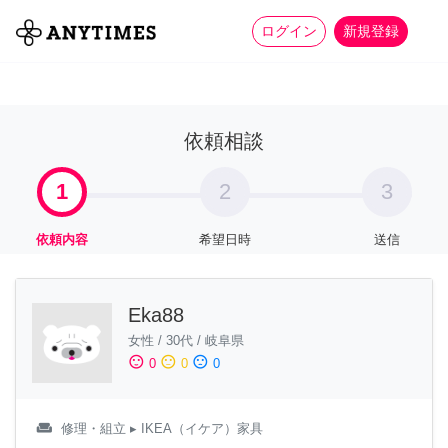
more_horiz
全て
修理・組立
家事
ログイン
新規登録
依頼相談
1
2
3
依頼内容
希望日時
送信
Eka88
女性
/
30代
/
岐阜県
sentiment_satisfied
sentiment_neutral
sentiment_dissatisfied
0
0
0
weekend
修理・組立
▸ IKEA（イケア）家具