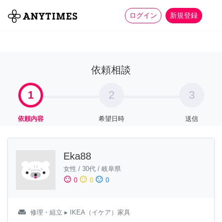
more_horiz
全て
修理・組立
家事
ログイン
新規登録
依頼相談
1
2
3
依頼内容
希望日時
送信
Eka88
女性
/
30代
/
岐阜県
sentiment_satisfied
sentiment_neutral
sentiment_dissatisfied
0
0
0
weekend
修理・組立
▸ IKEA（イケア）家具