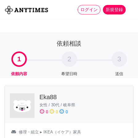
more_horiz
全て
修理・組立
家事
ログイン
新規登録
依頼相談
1
2
3
依頼内容
希望日時
送信
Eka88
女性
/
30代
/
岐阜県
sentiment_satisfied
sentiment_neutral
sentiment_dissatisfied
0
0
0
weekend
修理・組立
▸ IKEA（イケア）家具