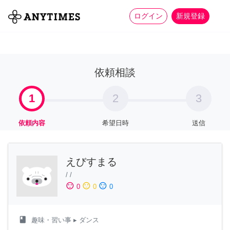
more_horiz
全て
修理・組立
家事
ログイン
新規登録
依頼相談
1
2
3
依頼内容
希望日時
送信
えびすまる
/
/
sentiment_satisfied
sentiment_neutral
sentiment_dissatisfied
0
0
0
class
趣味・習い事
▸ ダンス