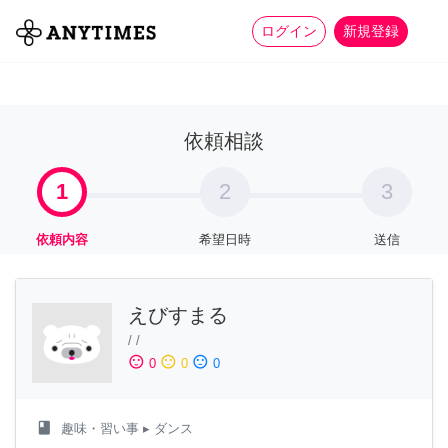
more_horiz
全て
修理・組立
家事
ログイン
新規登録
依頼相談
1
2
3
依頼内容
希望日時
送信
えびすまる
/
/
sentiment_satisfied
sentiment_neutral
sentiment_dissatisfied
0
0
0
class
趣味・習い事
▸ ダンス