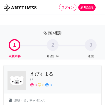
more_horiz
全て
修理・組立
家事
ログイン
新規登録
依頼相談
1
2
3
依頼内容
希望日時
送信
えびすまる
/
/
sentiment_satisfied
sentiment_neutral
sentiment_dissatisfied
0
0
0
class
趣味・習い事
▸ ダンス