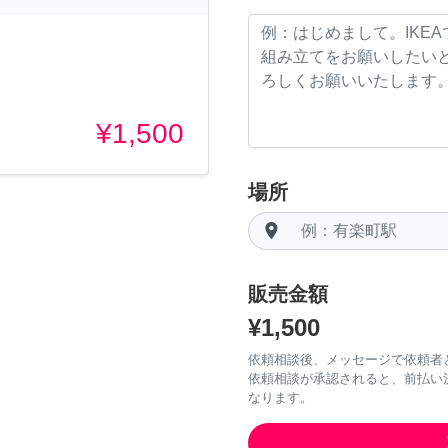
¥1,500
場所
room
販売金額
¥1,500
依頼相談後、メッセージで依頼者
依頼相談が承認されると、前払い
なります。