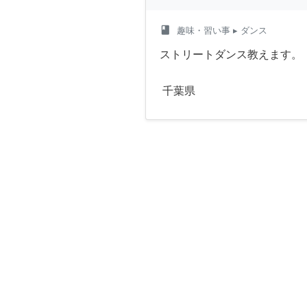
class
趣味・習い事
▸ ダンス
ストリートダンス教えます。
千葉県