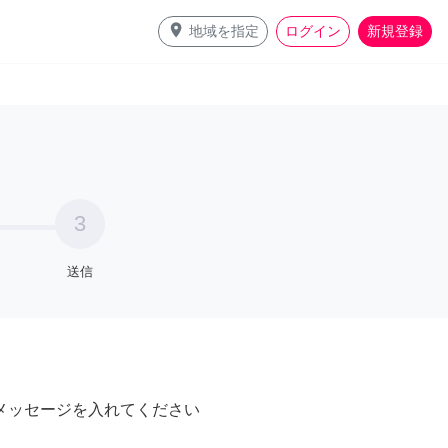
place
地域を指定
ログイン
新規登録
3
送信
メッセージを入れてください