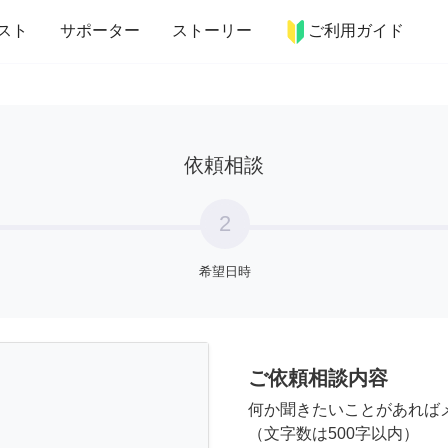
more_horiz
インテリア
趣味・習い事
ペット
料理
スト
サポーター
ストーリー
ご利用ガイド
依頼相談
2
希望日時
ご依頼相談内容
何か聞きたいことがあれば
（文字数は500字以内）