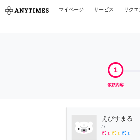
全て
修理・組立
家事
引っ越し
マイページ
サービス
リクエ
1
依頼内容
えびすまる
/
/
sentiment_satisfied
sentiment_neutral
sentiment_dissatisfied
0
0
0