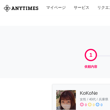
全て
修理・組立
家事
引っ越し
マイページ
サービス
リクエ
1
依頼内容
KoKoNe
女性
/
40代
/
兵庫県
sentiment_satisfied
sentiment_neutral
sentiment_dissatisfied
0
0
0