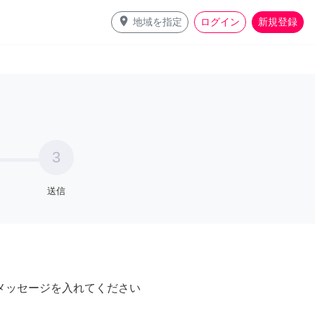
place
地域を指定
ログイン
新規登録
3
送信
メッセージを入れてください