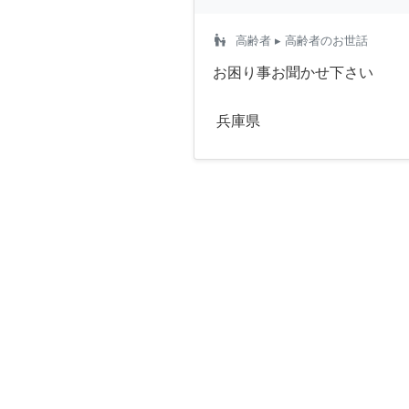
escalator_warning
高齢者
▸ 高齢者のお世話
お困り事お聞かせ下さい
兵庫県