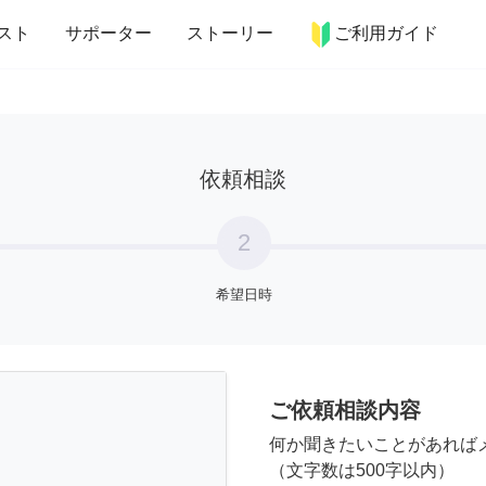
more_horiz
インテリア
趣味・習い事
ペット
料理
スト
サポーター
ストーリー
ご利用ガイド
依頼相談
2
希望日時
ご依頼相談内容
何か聞きたいことがあれば
（文字数は500字以内）