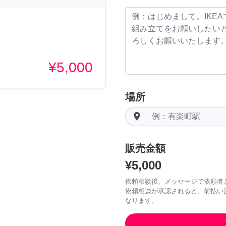
¥5,000
場所
room
販売金額
¥5,000
依頼相談後、メッセージで依頼者
依頼相談が承認されると、前払い
なります。