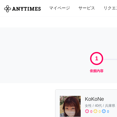
全て
修理・組立
家事
引っ越し
マイページ
サービス
リクエ
1
依頼内容
KoKoNe
女性
/
40代
/
兵庫県
sentiment_satisfied
sentiment_neutral
sentiment_dissatisfied
0
0
0