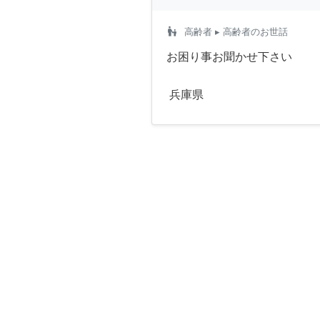
escalator_warning
高齢者
▸ 高齢者のお世話
お困り事お聞かせ下さい
兵庫県