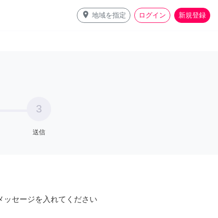
place
地域を指定
ログイン
新規登録
3
送信
メッセージを入れてください