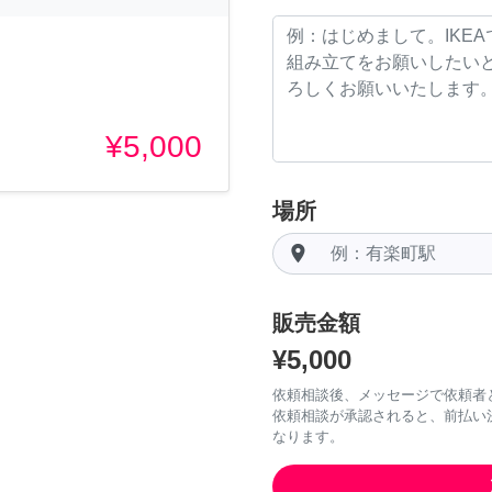
¥5,000
場所
room
販売金額
¥5,000
依頼相談後、メッセージで依頼者
依頼相談が承認されると、前払い
なります。