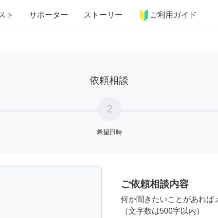
more_horiz
インテリア
趣味・習い事
ペット
料理
スト
サポーター
ストーリー
ご利用ガイド
依頼相談
2
希望日時
ご依頼相談内容
何か聞きたいことがあれば
（文字数は500字以内）