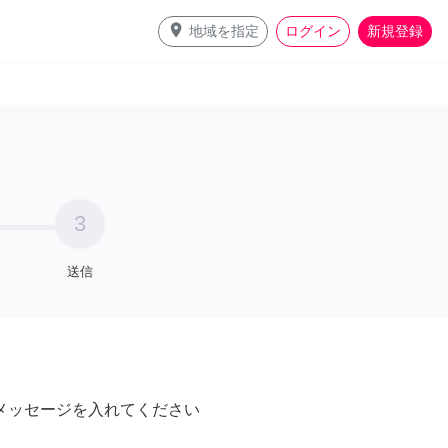
place
地域を指定
ログイン
新規登録
3
送信
メッセージを入れてください