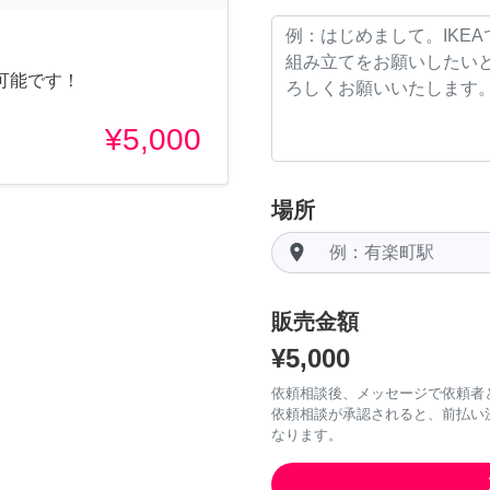
可能です！
¥5,000
場所
room
販売金額
¥5,000
依頼相談後、メッセージで依頼者
依頼相談が承認されると、前払い
なります。