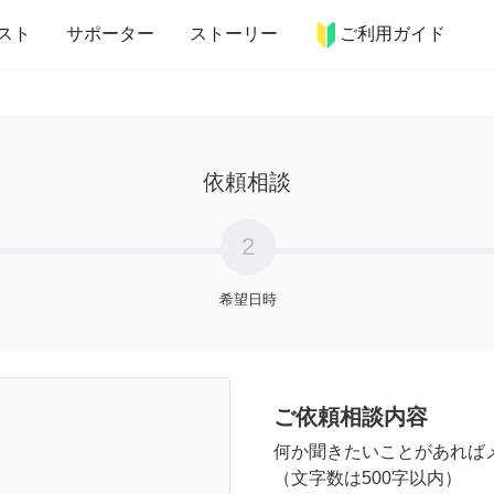
more_horiz
インテリア
趣味・習い事
ペット
料理
スト
サポーター
ストーリー
ご利用ガイド
依頼相談
2
希望日時
ご依頼相談内容
何か聞きたいことがあれば
（文字数は500字以内）