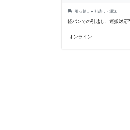
local_shipping
引っ越し
▸ 引越し・運送
軽バンでの引越し、運搬対応
オンライン