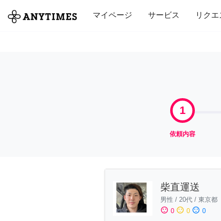
全て
修理・組立
家事
引っ越し
マイページ
サービス
リクエ
1
依頼内容
柴直運送
男性
/
20代
/
東京都
sentiment_satisfied
sentiment_neutral
sentiment_dissatisfied
0
0
0